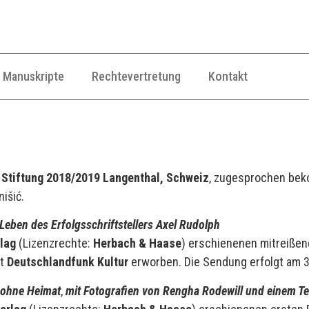
Manuskripte
Rechtevertretung
Kontakt
 Stiftung 2018/2019 Langenthal, Schweiz
, zugesprochen bek
išić.
eben des Erfolgsschriftstellers Axel Rudolph
rlag
(Lizenzrechte:
Herbach & Haase
) erschienenen mitreiße
at
Deutschlandfunk Kultur
erworben. Die Sendung erfolgt am 3
 ohne Heimat
,
mit Fotografien von Rengha Rodewill und einem Te