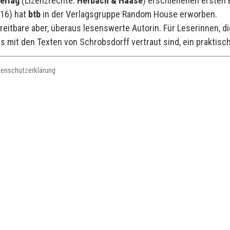
verlag
(Lizenzrechte:
Herbach & Haase
) erschienenen ersten 
016) hat
btb
in der Verlagsgruppe Random House erworben.
reitbare aber, überaus lesenswerte Autorin. Für Leserinnen, di
ts mit den Texten von Schrobsdorff vertraut sind, ein praktis
tenschutzerklärung