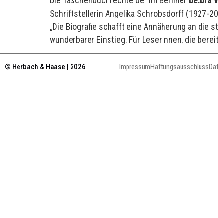
Die Taschenbuchrechte der im Berliner
be.bra 
Schriftstellerin Angelika Schrobsdorff (1927-2
„Die Biografie schafft eine Annäherung an die st
wunderbarer Einstieg. Für Leserinnen, die berei
© Herbach & Haase | 2026
Impressum
Haftungsausschluss
Da